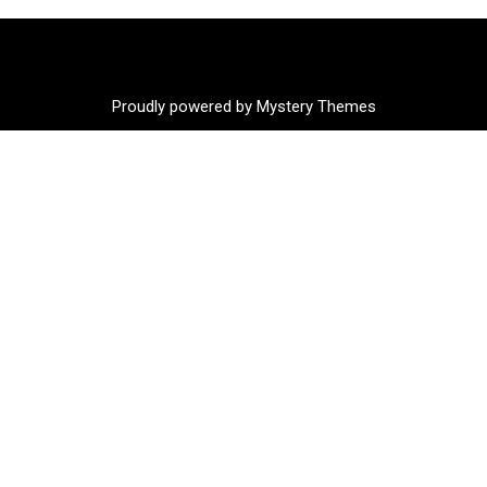
Proudly powered by Mystery Themes