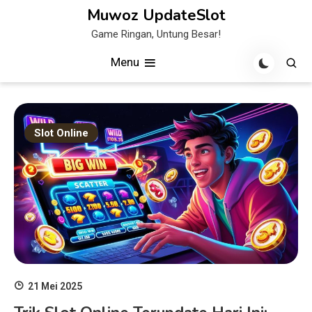
Skip
Muwoz UpdateSlot
to
Game Ringan, Untung Besar!
content
Menu
Slot Online
21 Mei 2025