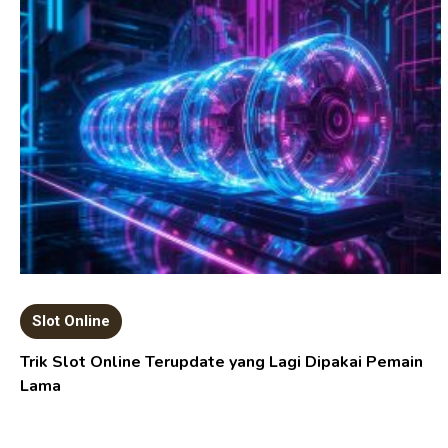
Slot Online
Trik Slot Online Terupdate yang Lagi Dipakai Pemain
Lama