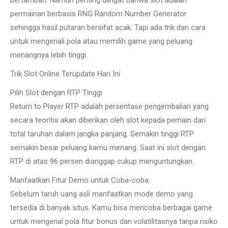
permainan berbasis RNG Random Number Generator
sehingga hasil putaran bersifat acak. Tapi ada trik dan cara
untuk mengenali pola atau memilih game yang peluang
menangnya lebih tinggi.
Trik Slot Online Terupdate Hari Ini
Pilih Slot dengan RTP Tinggi
Return to Player RTP adalah persentase pengembalian yang
secara teoritis akan diberikan oleh slot kepada pemain dari
total taruhan dalam jangka panjang. Semakin tinggi RTP
semakin besar peluang kamu menang. Saat ini slot dengan
RTP di atas 96 persen dianggap cukup menguntungkan.
Manfaatkan Fitur Demo untuk Coba-coba
Sebelum taruh uang asli manfaatkan mode demo yang
tersedia di banyak situs. Kamu bisa mencoba berbagai game
untuk mengenal pola fitur bonus dan volatilitasnya tanpa risiko