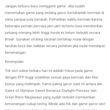
Jangan terburu-buru mengganti game. Jika sudah
menemukan game yang sedang gacor bertahanlah bermain di
sana sampai pola berubah. Perhatikan waktu bermain karena
beberapa pemain percaya jam-jam tertentu bisa memberikan
peluang menang lebih tinggi meski ini belum terbukti secara
ilmiah. Gunakan strategi taruhan bertahap mulai dengan
taruhan kecil dan naikkan secara perlahan jika mulai mendapat
kemenangan.
Kesimpulan
Trik slot online terbaru hari ini adalah fokus pada game
dengan RTP tinggi volatilitas sesuai gaya bermain dan fitur
bonus yang melimpah. Game paling gacor saat ini antara lain
Gates of Olympus Sweet Bonanza Starlight Princess dan
Great Rhino Megaways yang sudah terbukti memberikan
kemenangan cukup sering. Meski ada trik dan game gacor slot