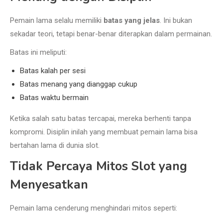
Pemain lama selalu memiliki
batas yang jelas
. Ini bukan
sekadar teori, tetapi benar-benar diterapkan dalam permainan.
Batas ini meliputi:
Batas kalah per sesi
Batas menang yang dianggap cukup
Batas waktu bermain
Ketika salah satu batas tercapai, mereka berhenti tanpa
kompromi. Disiplin inilah yang membuat pemain lama bisa
bertahan lama di dunia slot.
Tidak Percaya Mitos Slot yang
Menyesatkan
Pemain lama cenderung menghindari mitos seperti: