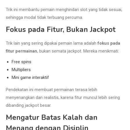
Trik ini membantu pemain menghindari slot yang tidak sesuai,
sehingga modal tidak terbuang percuma.
Fokus pada Fitur, Bukan Jackpot
Trik lain yang sering dipakai pemain lama adalah
fokus pada
fitur permainan
, bukan semata jackpot. Mereka menikmati:
Free spins
Multipliers
Mini game interaktif
Pendekatan ini membuat permainan terasa lebih
menyenangkan dan realistis, karena fitur muncul lebih sering
dibanding jackpot besar.
Mengatur Batas Kalah dan
Menang dengan Disiplin