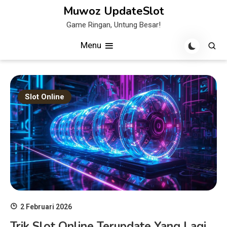
Skip
Muwoz UpdateSlot
to
Game Ringan, Untung Besar!
content
Menu
Slot Online
2 Februari 2026
Trik Slot Online Terupdate Yang Lagi