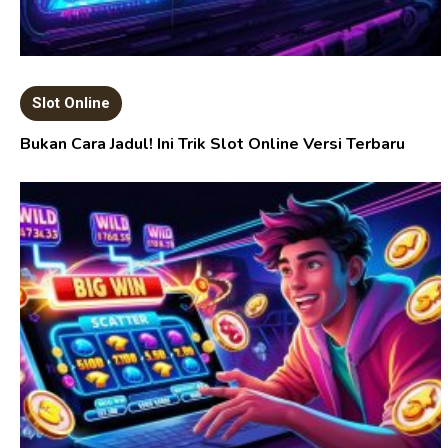
Slot Online
Bukan Cara Jadul! Ini Trik Slot Online Versi Terbaru