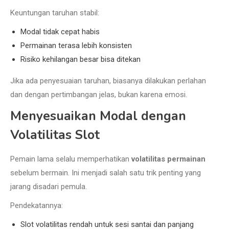
Keuntungan taruhan stabil:
Modal tidak cepat habis
Permainan terasa lebih konsisten
Risiko kehilangan besar bisa ditekan
Jika ada penyesuaian taruhan, biasanya dilakukan perlahan
dan dengan pertimbangan jelas, bukan karena emosi.
Menyesuaikan Modal dengan
Volatilitas Slot
Pemain lama selalu memperhatikan
volatilitas permainan
sebelum bermain. Ini menjadi salah satu trik penting yang
jarang disadari pemula.
Pendekatannya:
Slot volatilitas rendah untuk sesi santai dan panjang